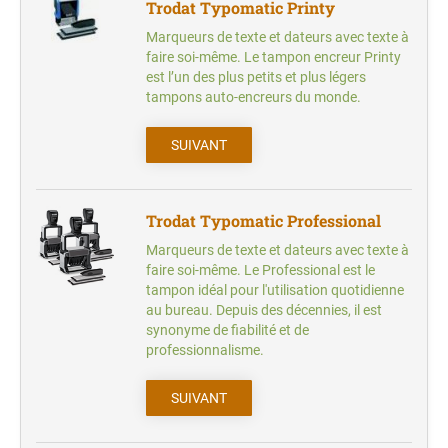
TRODAT PROFESSIONAL NUMÉROTEURS
Trodat encriers et accessoires pour cachets
Trodat Typomatic Printy
HERI CLASSIC
ENCRES SPÉCIALES
SWOP-PAD RECHARGES PRINTY
Marqueurs de texte et dateurs avec texte à
110 encre UV + 117 encre néon
Plaques-Texte Séparé
FORMULE COMMERCIALE - FRANÇAIS
REINER DATEURS AVEC TEXTE
faire soi-même. Le tampon encreur Printy
TRODAT CLASSIC NUMÉROTEURS
PLAQUE-TEXTE SÉPARÉE POUR TRODAT
325 encre pour marquer les textiles
HERI DIAGONAL WAVE
est l’un des plus petits et plus légers
PRINTY LINE CACHETS AVEC TEXTE
SWOP-PAD RECHARGES PROFESSIONAL
tampons auto-encreurs du monde.
170 encre pour oeufs, 119 encre pour emballage
FORMULE COMMERCIALE + IMAGE LUDIQUE
REINER NUMÉROTEURS-DATEURS AVEC
alimentation
TRODAT CLASSIC DATEURS ET
- NÉERLANDAIS
TEXTE
HERI ACCESSOIRES
PLAQUES-TEXTE SÉPARÉ POUR TRODAT
MULTIFORMULES
SUIVANT
TAMPONS ENCREURS SÉPARÉS
PROFESSINAL LINE CACHETS AVEC TEXTE
ENCRES, SÉCHANT RAPIDE
FORMULE COMMERCIALE + IMAGE LUDIQUE
RECHARGES POUR CACHETS REINER
191 encre à tampon, à séchage rapide
- FRANÇAIS
PLAQUES-TEXTE POUR TRODAT PRINTY
Trodat Typomatic Professional
LINE DATEURS
199PO encre à tampon universelle, à séchage très rapide
Marqueurs de texte et dateurs avec texte à
433 encre avec extra pigment
faire soi-même. Le Professional est le
PLAQUES-TEXTE SÉPARÉ POUR TRODAT
tampon idéal pour l'utilisation quotidienne
PROFESSIONAL LINE DATEURS
au bureau. Depuis des décennies, il est
TAMPONS ENCREURS MÉTALLIQUES
synonyme de fiabilité et de
professionnalisme.
SUIVANT