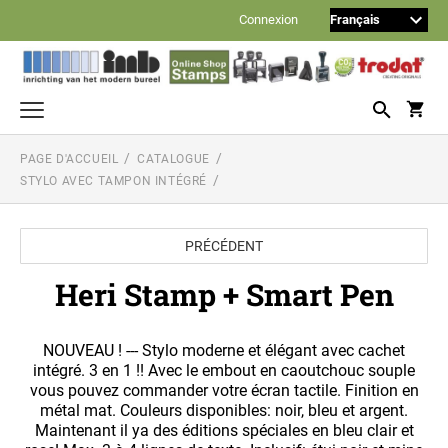
Connexion
PAGE D'ACCUEIL
CATALOGUE
Cachets avec texte
STYLO AVEC TAMPON INTÉGRÉ
TRODAT PRINTY
Dateurs, numéroteurs et multiformules
TRODAT PRINTY DATEURS
Timbres à composer
PRÉCÉDENT
TRODAT PROFESSIONAL
TRODAT TYPOMATIC PRINTY
Heri Stamp + Smart Pen
Reiner cachets automatiques
TRODAT PRINTY DATEURS, NUMÉROTEURS
ET MULTIFORMULES (SANS TEXTE
REINER NUMÉROTEURS
TRODAT MOBILE PRINTY (TIMBRE DE
Noris encres
PERSONNALISÉ)
POCHE)
TRODAT TYPOMATIC PROFESSIONAL
NOUVEAU ! --- Stylo moderne et élégant avec cachet
ENCRE À TAMPON DE BUREAU
Stylo avec tampon intégré
intégré. 3 en 1 !! Avec le embout en caoutchouc souple
REINER NUMÉROTEURS-DATEURS
TRODAT PROFESSIONAL DATEURS ET
110S encre à base de l'eau (encre standard)
vous pouvez commander votre écran tactile. Finition en
HERI STAMP + SMART PEN
MULTIFORMULES
TYPOMATIC JEUX SUPPLÉMENTAIRES
métal mat. Couleurs disponibles: noir, bleu et argent.
Timbres avec texte standard
210 encre à base de l'huile (pour cachets Reiner)
Maintenant il ya des éditions spéciales en bleu clair et
FORMULE COMMERCIALE - NÉERLANDAIS
REINER NUMÉROTEURS AVEC TEXTE