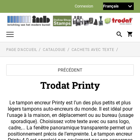
Connexion
PAGE D'ACCUEIL
CATALOGUE
CACHETS AVEC TEXTE
Cachets avec texte
TRODAT PRINTY
Dateurs, numéroteurs et multiformules
PRÉCÉDENT
TRODAT PRINTY DATEURS
Timbres à composer
TRODAT PROFESSIONAL
Trodat Printy
TRODAT TYPOMATIC PRINTY
Reiner cachets automatiques
TRODAT PRINTY DATEURS, NUMÉROTEURS
ET MULTIFORMULES (SANS TEXTE
REINER NUMÉROTEURS
TRODAT MOBILE PRINTY (TIMBRE DE
Le tampon encreur Printy est l’un des plus petits et plus
Noris encres
PERSONNALISÉ)
POCHE)
TRODAT TYPOMATIC PROFESSIONAL
légers tampons auto-encreurs du monde. Il est idéal pour
ENCRE À TAMPON DE BUREAU
l'usage à la maison, en déplacement ou au bureau (usage
Stylo avec tampon intégré
REINER NUMÉROTEURS-DATEURS
TRODAT PROFESSIONAL DATEURS ET
110S encre à base de l'eau (encre standard)
sporadique). Choisissez votre texte avec ou sans logo,
HERI STAMP + SMART PEN
MULTIFORMULES
TYPOMATIC JEUX SUPPLÉMENTAIRES
cadre,... La fenêtre panoramique transparente permet un
Timbres avec texte standard
210 encre à base de l'huile (pour cachets Reiner)
positionnement précis de l’empreinte. Le tampon encreur
FORMULE COMMERCIALE - NÉERLANDAIS
REINER NUMÉROTEURS AVEC TEXTE