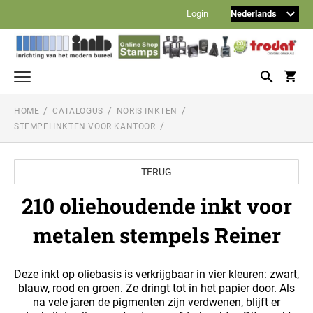
Login
HOME
CATALOGUS
NORIS INKTEN
Tekststempels en logostempels
STEMPELINKTEN VOOR KANTOOR
TRODAT PRINTY
Datum- en nummerstempels
TRODAT PRINTY DATUMSTEMPELS
Doe-het-zelf-stempels
TERUG
TRODAT PROFESSIONAL
TRODAT TYPOMATIC PRINTY
210 oliehoudende inkt voor
Reiner stempels
TRODAT PRINTY DATUM-, NUMMER- EN
WOORDBANDSTEMPELS (ZNDR. PERS.
REINER NUMMERSTEMPELS
TRODAT POCKET PRINTY (ZAKSTEMPEL)
metalen stempels Reiner
Noris inkten
TEKST)
TRODAT TYPOMATIC PROFESSIONAL
STEMPELINKTEN VOOR KANTOOR
Balpen met stempel
REINER DATUM/NUMMERSTEMPELS
TRODAT PROFESSIONAL DATUMSTEMPELS
110S standaard stempelinkt (op waterbasis)
Deze inkt op oliebasis is verkrijgbaar in vier kleuren: zwart,
HERI STAMP + SMART PEN
TOEBEHOREN TYPOMATIC LIJN
Formule-stempels
210 oliehoudende inkt voor metalen stempels Reiner
blauw, rood en groen. Ze dringt tot in het papier door. Als
na vele jaren de pigmenten zijn verdwenen, blijft er
STEMPEL MET FORMULE - NEDERLANDS
REINER NUMMERSTEMPELS MET
TRODAT PROFESSIONAL NUMMERSTEMPELS