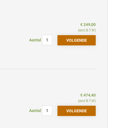
€ 249,00
(excl.B.T.W)
Aantal
€ 474,40
(excl.B.T.W)
Aantal