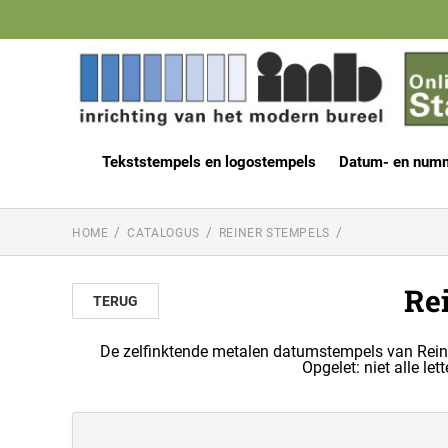
Tekststempels en logostempels
Datum- en num
HOME
CATALOGUS
REINER STEMPELS
Re
TERUG
De zelfinktende metalen datumstempels van Reiner 
Opgelet: niet alle le