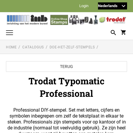
Login
HOME
CATALOGUS
DOE-HET-ZELF-STEMPELS
Tekststempels en logostempels
TRODAT PRINTY
Datum- en nummerstempels
TERUG
TRODAT PRINTY DATUMSTEMPELS
Doe-het-zelf-stempels
TRODAT PROFESSIONAL
Trodat Typomatic
TRODAT TYPOMATIC PRINTY
Reiner stempels
TRODAT PRINTY DATUM-, NUMMER- EN
Professional
WOORDBANDSTEMPELS (ZNDR. PERS.
REINER NUMMERSTEMPELS
TRODAT POCKET PRINTY (ZAKSTEMPEL)
Noris inkten
TEKST)
TRODAT TYPOMATIC PROFESSIONAL
STEMPELINKTEN VOOR KANTOOR
Balpen met stempel
Professional DIY-stempel. Set met letters, cijfers en
REINER DATUM/NUMMERSTEMPELS
TRODAT PROFESSIONAL DATUMSTEMPELS
110S standaard stempelinkt (op waterbasis)
symbolen inbegrepen om zelf de tekstplaat in elkaar te
HERI STAMP + SMART PEN
TOEBEHOREN TYPOMATIC LIJN
steken. Professionals zijn stempels voor op kantoor of in
Formule-stempels
210 oliehoudende inkt voor metalen stempels Reiner
de industrie (normaal tot veelvuldig gebruik). Ze zijn heel
STEMPEL MET FORMULE - NEDERLANDS
REINER NUMMERSTEMPELS MET
TRODAT PROFESSIONAL NUMMERSTEMPELS