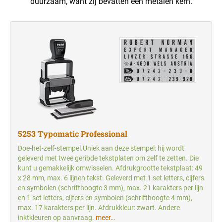
duurzaam, want zij bevatten een metalen kern.
Trodat inktkussens en stempelaccessoires
TEKSTPLAAT
HERI CLASSIC
STEMPELINKTEN VOOR SPECIFIEKE
VERVANGKUSSENS VOOR PRINTY
DOELEINDEN
Tekstplaten
STEMPEL MET FORMULE - FRANS
TRODAT CLASSIC NUMMERSTEMPELS
REINER DATUMSTEMPELS MET
110 UV-inkt en 117 inkt in neonkleuren
AFZONDERLIJKE TEKSTPLAAT VOOR
HERI DIAGONAL WAVE
TEKSTPLAAT
TRODAT PRINTY LINE TEKSTSTEMPELS
325 inkt voor op textiel
VERVANGKUSSENS VOOR PROFESSIONAL
STEMPEL MET FORMULE + LUDIEKE
170 inkt voor eieren, 119 inkt voor verpakking voeding
TRODAT CLASSIC DATUMSTEMPELS
REINER DATUM/NUMMERSTEMPELS MET
AFBEELDING - NEDERLANDS
HERI ACCESSOIRES
AFZONDERLIJKE TEKSTPLAAT VOOR
TEKSTPLAAT
INKTKUSSENS VOOR HANDSTEMPELS
TRODAT PROFESSIONAL LINE
SNELDROGENDE INKT
TEKSTSTEMPELS
STEMPEL MET FORMULE + LUDIEKE
VERVANGKUSSENS VOOR REINER
191 sneldrogende inkt voor niet-poreuze oppervlakken
AFBEELDING - FRANS
TEKSTPLATEN VOOR TRODAT PRINTY LINE
199PO super sneldrogende universele inkt
DATUMSTEMPELS
433 hooggepigmenteerde sneldrogende inkt
5253 Typomatic Professional
TEKSTPLATEN VOOR TRODAT
Doe-het-zelf-stempel.Uniek aan deze stempel: hij wordt
PROFESSIONAL LINE DATUMSTEMPELS
INDUSTRIËLE STEMPELKUSSENS
geleverd met twee geribde tekstplaten om zelf te zetten. Die
kunt u gemakkelijk omwisselen. Afdrukgrootte tekstplaat: 49
x 28 mm, max. 6 lijnen tekst. Geleverd met 1 set letters, cijfers
en symbolen (schrifthoogte 3 mm), max. 21 karakters per lijn
en 1 set letters, cijfers en symbolen (schrifthoogte 4 mm),
max. 17 karakters per lijn. Afdrukkleur: zwart. Andere
inktkleuren op aanvraag.
meer…