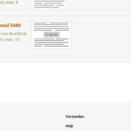
mm, max. 8
ional 5480
e van de afdruk:
m, max. 10
Verzenden
Help