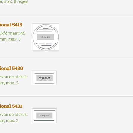
, max. 8 regels
ional 5415
rukformaat: 45
 mm, max. 8
ional 5430
e van de afdruk:
mm, max. 2
ional 5431
e van de afdruk:
mm, max. 2