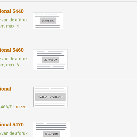
ional 5440
e van de afdruk:
mm, max. 4
ional 5460
e van de afdruk:
mm, max. 6
ional
l 5466/PL
meer…
ional 5470
e van de afdruk: