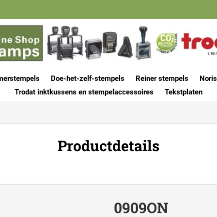
merstempels
Doe-het-zelf-stempels
Reiner stempels
Noris
Trodat inktkussens en stempelaccessoires
Tekstplaten
Productdetails
0909ON