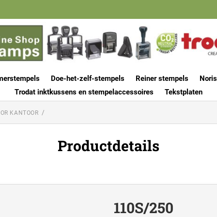
merstempels
Doe-het-zelf-stempels
Reiner stempels
Noris
Trodat inktkussens en stempelaccessoires
Tekstplaten
OOR KANTOOR
Productdetails
110S/250