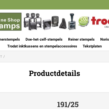
merstempels
Doe-het-zelf-stempels
Reiner stempels
Noris
Trodat inktkussens en stempelaccessoires
Tekstplaten
KT
Productdetails
191/25