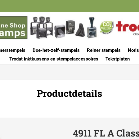
merstempels
Doe-het-zelf-stempels
Reiner stempels
Noris
Trodat inktkussens en stempelaccessoires
Tekstplaten
Productdetails
4911 FL A Clas