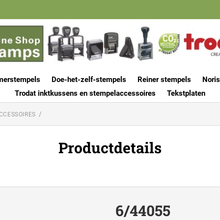
merstempels
Doe-het-zelf-stempels
Reiner stempels
Noris
Trodat inktkussens en stempelaccessoires
Tekstplaten
CCESSOIRES
Productdetails
6/44055