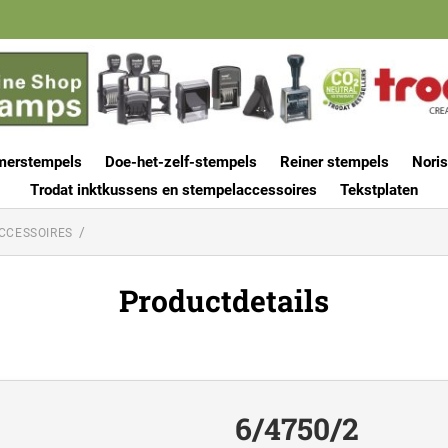
merstempels
Doe-het-zelf-stempels
Reiner stempels
Noris
Trodat inktkussens en stempelaccessoires
Tekstplaten
CCESSOIRES
Productdetails
6/4750/2