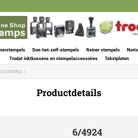
merstempels
Doe-het-zelf-stempels
Reiner stempels
Noris
Trodat inktkussens en stempelaccessoires
Tekstplaten
CCESSOIRES
Productdetails
6/4924