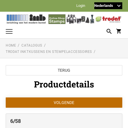
Login
HOME
CATALOGUS
Tekststempels en logostempels
TRODAT INKTKUSSENS EN STEMPELACCESSOIRES
TRODAT PRINTY
Datum- en nummerstempels
TRODAT PRINTY DATUMSTEMPELS
Doe-het-zelf-stempels
TERUG
TRODAT PROFESSIONAL
TRODAT TYPOMATIC PRINTY
Productdetails
Reiner stempels
TRODAT PRINTY DATUM-, NUMMER- EN
WOORDBANDSTEMPELS (ZNDR. PERS.
REINER NUMMERSTEMPELS
TRODAT POCKET PRINTY (ZAKSTEMPEL)
Noris inkten
TEKST)
TRODAT TYPOMATIC PROFESSIONAL
STEMPELINKTEN VOOR KANTOOR
Balpen met stempel
REINER DATUM/NUMMERSTEMPELS
TRODAT PROFESSIONAL DATUMSTEMPELS
110S standaard stempelinkt (op waterbasis)
HERI STAMP + SMART PEN
TOEBEHOREN TYPOMATIC LIJN
Formule-stempels
210 oliehoudende inkt voor metalen stempels Reiner
6/58
STEMPEL MET FORMULE - NEDERLANDS
REINER NUMMERSTEMPELS MET
TRODAT PROFESSIONAL NUMMERSTEMPELS