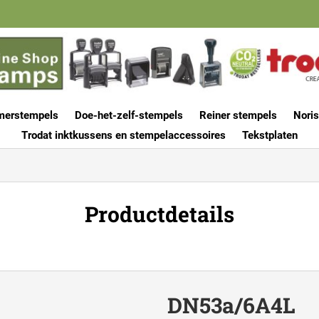
merstempels
Doe-het-zelf-stempels
Reiner stempels
Noris
Trodat inktkussens en stempelaccessoires
Tekstplaten
Productdetails
DN53a/6A4L