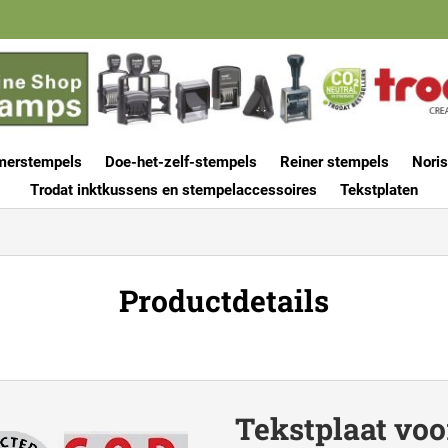
merstempels
Doe-het-zelf-stempels
Reiner stempels
Noris
Trodat inktkussens en stempelaccessoires
Tekstplaten
Productdetails
Tekstplaat voo