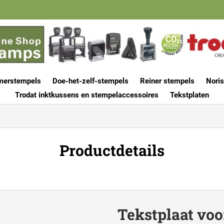
merstempels
Doe-het-zelf-stempels
Reiner stempels
Noris
Trodat inktkussens en stempelaccessoires
Tekstplaten
Productdetails
Tekstplaat voo