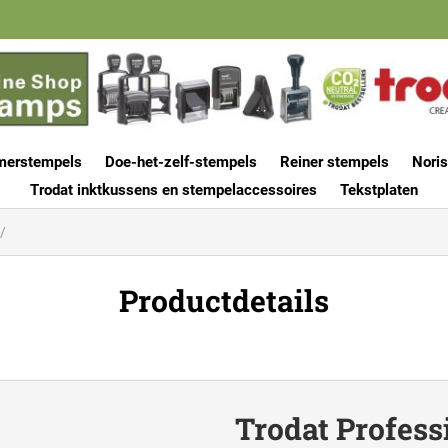
merstempels
Doe-het-zelf-stempels
Reiner stempels
Noris
Trodat inktkussens en stempelaccessoires
Tekstplaten
Productdetails
Trodat Profess