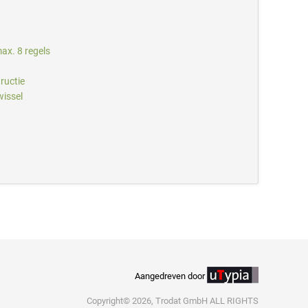
ax. 8 regels
ructie
issel
Aangedreven door
Copyright© 2026, Trodat GmbH ALL RIGHTS